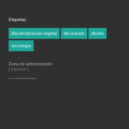
Etiquetas
Bioclimatización vegetal
decoración
diseño
tecnología
Zona de admintración
|
Ingresar
|
****************