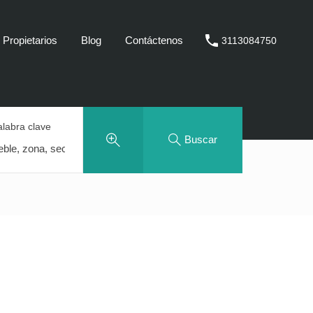
Propietarios
Blog
Contáctenos
3113084750
alabra clave
Buscar