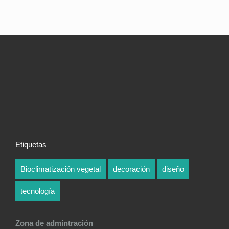
Etiquetas
Bioclimatización vegetal
decoración
diseño
tecnología
Zona de admintración