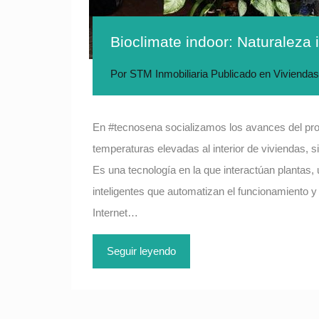
Bioclimate indoor: Naturaleza 
Por
STM Inmobiliaria
Publicado en
Viviendas
En #tecnosena socializamos los avances del pro
temperaturas elevadas al interior de viviendas, s
Es una tecnología en la que interactúan plantas, 
inteligentes que automatizan el funcionamiento 
Internet…
Seguir leyendo