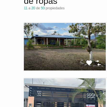
de ropas
11
a
20
de
93
propiedades