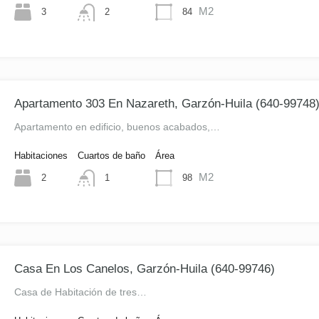
M2
3
84
2
Apartamento 303 En Nazareth, Garzón-Huila (640-99748
Apartamento en edificio, buenos acabados,…
Habitaciones
Cuartos de baño
Área
M2
2
98
1
Casa En Los Canelos, Garzón-Huila (640-99746)
Casa de Habitación de tres…