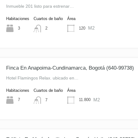
Inmueble 201 listo para estrenar…
Habitaciones
Cuartos de baño
Área
M2
3
120
2
Finca En Anapoima-Cundinamarca, Bogotá (640-99738)
Hotel Flamingos Relax. ubicado en…
Habitaciones
Cuartos de baño
Área
M2
7
11.800
7