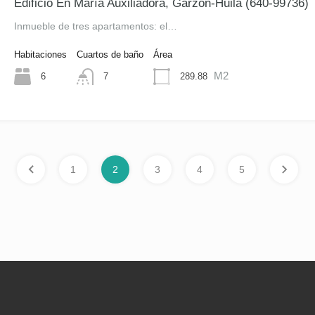
Edificio En María Auxiliadora, Garzón-Huila (640-99736)
Inmueble de tres apartamentos: el…
Habitaciones
Cuartos de baño
Área
M2
6
289.88
7
1
2
3
4
5