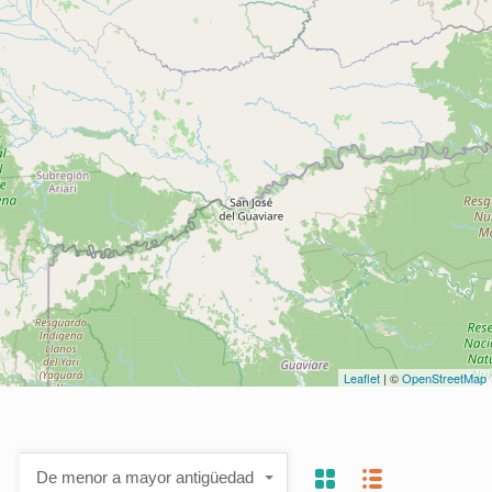
Leaflet
| ©
OpenStreetMap
De menor a mayor antigüedad