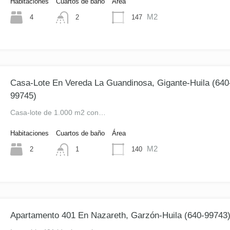
Habitaciones
Cuartos de baño
Área
M2
4
147
2
Casa-Lote En Vereda La Guandinosa, Gigante-Huila (640
99745)
Casa-lote de 1.000 m2 con…
Habitaciones
Cuartos de baño
Área
M2
2
140
1
Apartamento 401 En Nazareth, Garzón-Huila (640-99743