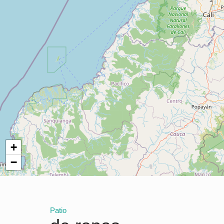
+
−
Patio